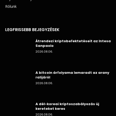
Rólunk
LEGFRISSEBB BEJEGYZÉSEK
Átrendezi kriptobefektetéseit az Intesa
Sanpaolo
2026.08.06.
A bitcoin árfolyama lemaradt az arany
ralijáról
2026.08.06.
A dél-koreai kriptoszabályozás új
kereteket keres
2026.08.06.