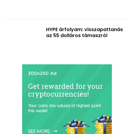
HYPE árfolyam: visszapattanás
az 55 dolláros támaszról