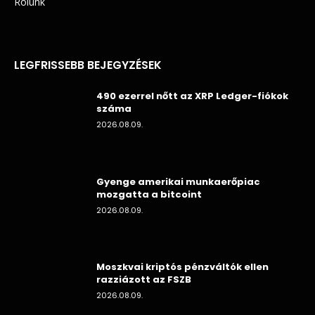
Rólunk
LEGFRISSEBB BEJEGYZÉSEK
490 ezerrel nőtt az XRP Ledger-fiókok
száma
2026.08.09.
Gyenge amerikai munkaerőpiac
mozgatta a bitcoint
2026.08.09.
Moszkvai kriptós pénzváltók ellen
razziázott az FSZB
2026.08.09.