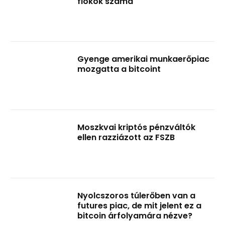
fiókok száma
Gyenge amerikai munkaerőpiac
mozgatta a bitcoint
Moszkvai kriptós pénzváltók
ellen razziázott az FSZB
Nyolcszoros túlerőben van a
futures piac, de mit jelent ez a
bitcoin árfolyamára nézve?