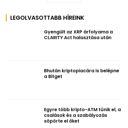
LEGOLVASOTTABB HÍREINK
Gyengült az XRP árfolyama a
CLARITY Act halasztása után
Bhután kriptopiacára is belépne
a Bitget
Egyre több kripto-ATM tűnik el, a
csalások és a szabályozás
söpörte el őket