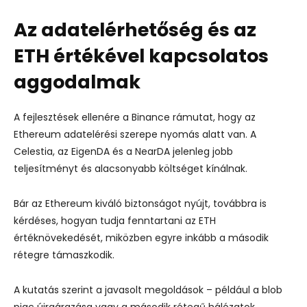
Az adatelérhetőség és az
ETH értékével kapcsolatos
aggodalmak
A fejlesztések ellenére a Binance rámutat, hogy az
Ethereum adatelérési szerepe nyomás alatt van. A
Celestia, az EigenDA és a NearDA jelenleg jobb
teljesítményt és alacsonyabb költséget kínálnak.
Bár az Ethereum kiváló biztonságot nyújt, továbbra is
kérdéses, hogyan tudja fenntartani az ETH
értéknövekedését, miközben egyre inkább a második
rétegre támaszkodik.
A kutatás szerint a javasolt megoldások – például a blob
piac újraárazása vagy a második rétegű hálózatok