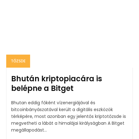
TŐZSDE
Bhután kriptopiacára is
belépne a Bitget
Bhutan eddig főként vízenergiájával és
bitcoinbányászatával került a digitális eszközök
térképére, most azonban egy jelentős kriptotőzsde is
megvetheti a lábát a himalájai királyságban A Bitget
megállapodást...