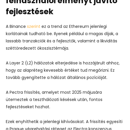
felhasználói élményt javító
fejlesztések
A Binance
szerint
ez a trend az Ethereum jelenlegi
korlátainak tudható be. Ilyenek például a magas díjak, a
lassabb tranzakciók és a fejlesztők, valamint a likviditás
széttöredezett ökoszisztémája.
A Layer 2 (L2) hálózatok elterjedése is hozzájárult ahhoz,
hogy az alapréteg kevesebb értéket tud megőrizni. Ez
tovább gyengítette a hálózat általános pozícióját.
A Pectra frissítés, amelyet most 2025 májusára
ütemeztek a teszthálózati késések után, fontos
fejlesztéseket hozhat.
Ezek enyhíthetik a jelenlegi kihívásokat. A frissítés egyesíti
a Prague végrehajtási réteget az Electra konszenzus