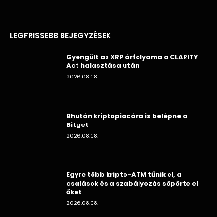
LEGFRISSEBB BEJEGYZÉSEK
Gyengült az XRP árfolyama a CLARITY
Act halasztása után
2026.08.08.
Bhután kriptopiacára is belépne a
Bitget
2026.08.08.
Egyre több kripto-ATM tűnik el, a
csalások és a szabályozás söpörte el
őket
2026.08.08.