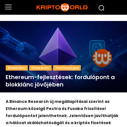
Blokklánc
Ethereum
Technológia
Ethereum-fejlesztések: fordulópont a
blokklánc jövőjében
A Binance Research új megállapításai szerint az
Ethereum közelgő Pectra és Fusaka frissítései
fordulópontot jelenthetnek. Jelentősen javíthatják
a hálózat skálázhatóságát és a kriptós fizetések