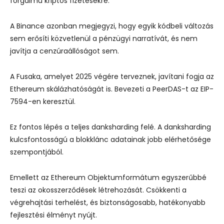
forgalmú kriptós fizetésekre.
A Binance azonban megjegyzi, hogy egyik kódbeli változás
sem erősíti közvetlenül a pénzügyi narratívát, és nem
javítja a cenzúraállóságot sem.
A Fusaka, amelyet 2025 végére terveznek, javítani fogja az
Ethereum skálázhatóságát is. Bevezeti a PeerDAS-t az EIP-
7594-en keresztül.
Ez fontos lépés a teljes danksharding felé. A danksharding
kulcsfontosságú a blokklánc adatainak jobb elérhetősége
szempontjából.
Emellett az Ethereum Objektumformátum egyszerűbbé
teszi az okosszerződések létrehozását. Csökkenti a
végrehajtási terhelést, és biztonságosabb, hatékonyabb
fejlesztési élményt nyújt.