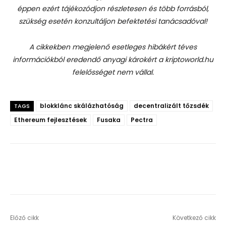
éppen ezért tájékozódjon részletesen és több forrásból,
szükség esetén konzultáljon befektetési tanácsadóval!
A cikkekben megjelenő esetleges hibákért téves
információkból eredendő anyagi károkért a kriptoworld.hu
felelősséget nem vállal.
blokklánc skálázhatóság
decentralizált tőzsdék
TAGS
Ethereum fejlesztések
Fusaka
Pectra
Előző cikk
Következő cikk