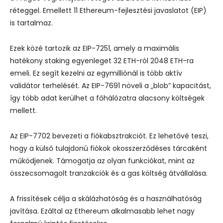
réteggel. Emellett 11 Ethereum-fejlesztési javaslatot (EIP)
is tartalmaz.
Ezek közé tartozik az EIP-7251, amely a maximális
hatékony staking egyenleget 32 ETH-ról 2048 ETH-ra
emeli. Ez segít kezelni az egymilliónál is több aktív
validátor terhelését. Az EIP-7691 növeli a „blob” kapacitást,
így több adat kerülhet a főhálózatra alacsony költségek
mellett.
Az EIP-7702 bevezeti a fiókabsztrakciót. Ez lehetővé teszi,
hogy a külső tulajdonú fiókok okosszerződéses tárcaként
működjenek. Támogatja az olyan funkciókat, mint az
összecsomagolt tranzakciók és a gas költség átvállalása.
A frissítések célja a skálázhatóság és a használhatóság
javítása. Ezáltal az Ethereum alkalmasabb lehet nagy