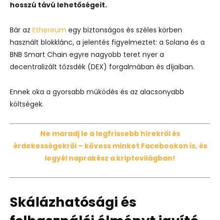
hosszú távú lehetőségeit.
Bár az
Ethereum
egy biztonságos és széles körben
használt blokklánc, a jelentés figyelmeztet: a Solana és a
BNB Smart Chain egyre nagyobb teret nyer a
decentralizált tőzsdék (DEX) forgalmában és díjaiban.
Ennek oka a gyorsabb működés és az alacsonyabb
költségek.
Ne maradj le a legfrissebb hírekről és
érdekességekről – kövess minket Facebookon is, és
legyél naprakész a kriptovilágban!
Skálázhatósági és