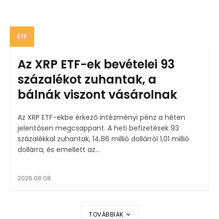
ETF
Az XRP ETF-ek bevételei 93
százalékot zuhantak, a
bálnák viszont vásárolnak
Az XRP ETF-ekbe érkező intézményi pénz a héten
jelentősen megcsappant. A heti befizetések 93
százalékkal zuhantak, 14,86 millió dollárról 1,01 millió
dollárra, és emellett az...
2026.08.08.
TOVÁBBIAK