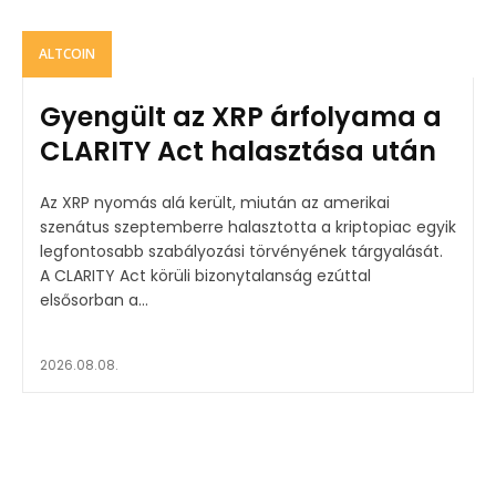
ALTCOIN
Gyengült az XRP árfolyama a
CLARITY Act halasztása után
Az XRP nyomás alá került, miután az amerikai
szenátus szeptemberre halasztotta a kriptopiac egyik
legfontosabb szabályozási törvényének tárgyalását.
A CLARITY Act körüli bizonytalanság ezúttal
elsősorban a...
2026.08.08.