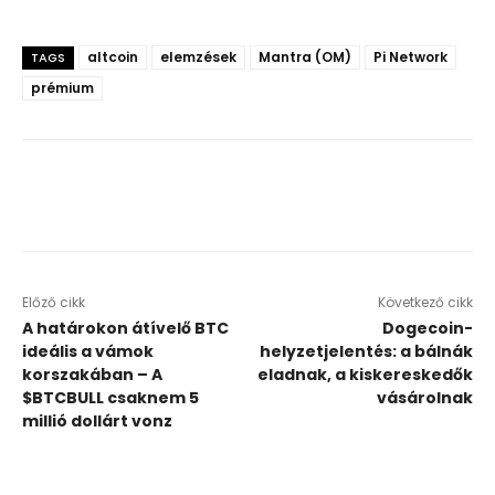
altcoin
elemzések
Mantra (OM)
Pi Network
TAGS
prémium
Előző cikk
Következő cikk
A határokon átívelő BTC
Dogecoin-
ideális a vámok
helyzetjelentés: a bálnák
korszakában – A
eladnak, a kiskereskedők
$BTCBULL csaknem 5
vásárolnak
millió dollárt vonz