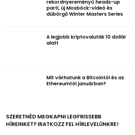
rekordnyereményű heads-up
parti, új Mosböck-videó és
dübörgő Winter Masters Series
A legjobb kriptovaluták 10 dollár
alatt
Mit várhatunk a Bitcointól és az
Ethereumtól januárban?
SZERETNÉD MEGKAPNI LEGFRISSEBB
HÍREINKET? IRATKOZZ FEL HÍRLEVELÜNKRE!