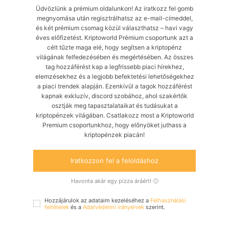
Üdvözlünk a prémium oldalunkon! Az iratkozz fel gomb
megnyomása után regisztrálhatsz az e-mail-címeddel,
és két prémium csomag közül választhatsz – havi vagy
éves előfizetést. Kriptoworld Prémium csoportunk azt a
célt tűzte maga elé, hogy segítsen a kriptopénz
világának felfedezésében és megértésében. Az összes
tag hozzáférést kap a legfrissebb piaci hírekhez,
elemzésekhez és a legjobb befektetési lehetőségekhez
a piaci trendek alapján. Ezenkívül a tagok hozzáférést
kapnak exkluzív, discord szobához, ahol szakértők
osztják meg tapasztalataikat és tudásukat a
kriptopénzek világában. Csatlakozz most a Kriptoworld
Premium csoportunkhoz, hogy előnyöket juthass a
kriptopénzek piacán!
Iratkozzon fel a feloldáshoz
Havonta akár egy pizza áráért! 🙂
Hozzájárulok az adataim kezeléséhez a
Felhasználási
feltételek
és a
Adatvédelmi irányelvek
szerint.