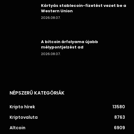
Kártyás stablecoin-fizetést vezet be a
Western Union
2026.08.07.
A bitcoin árfolyama újabb
mélypontjelzést ad
2026.08.07.
NÉPSZERŰ KATEGÓRIÁK
Kripto hírek
13580
Kriptovaluta
8763
Altcoin
6909