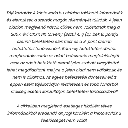
Tájékoztatás: A kriptoworld.hu oldalon található információk
és elemzések a szerzők magánvéleményét tükrözik. A jelen
oldalon megjelenő írások, cikkek nem valósítanak meg a
2007. évi CXXXVIII. törvény (Bszt.) 4. § (2). bek 8. pontja
szerinti befektetési elemzést és a 9. pont szerinti
befektetési tanácsadást.
Bármely befektetési döntés
meghozatala során az adott befektetés megfelelőségét
csak az adott befektető személyére szabott vizsgálattal
lehet megállapítani, melyre a jelen oldal nem vállalkozik és
nem is alkalmas. Az egyes befektetési döntések előtt
éppen ezért tájékozódjon részletesen és több forrásból,
szükség esetén konzultáljon befektetési tanácsadóval!
A cikkekben megjelenő esetleges hibákért téves
információkból eredendő anyagi károkért a kriptoworld.hu
felelősséget nem vállal.