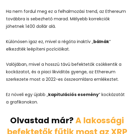
Ha nem fordul meg ez a felhalmozási trend, az Ethereum
továbbra is sebezhető marad. Mélyebb korrekciók
jöhetnek 1400 dollár alá.
Különösen igaz ez, mivel a régóta inaktív „
bálnák
”
elkezdték leépíteni pozícióikat.
Valójában, mivel a hosszú távú befektetők csökkentik a
kockázatot, és a piaci likviditás gyenge, az Ethereum
szerkezete most a 2022-es összeomlásra emlékeztet.
Ez növeli egy újabb „
kapitulációs esemény
” kockázatát
a grafikonokon.
Olvastad már?
A lakossági
befektetők fűtik most az XRP