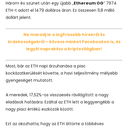
Három év szünet után egy újabb „
Ethereum OG
” 7974
ETH-t adott el 1479 dolláros áron. Ez összesen 11,8 millió
dollárt jelent.
Ne maradj le a legfrissebb hírekről és
érdekességekről – kövess minket Facebookon is, és
legyél naprakész a kriptovilágban!
Most, bár az ETH napi árzuhanása a piac
kockázatkerülését követte, a havi teljesítmény mélyebb
gyengeséget mutatott.
A meredek, 17,52%-os visszaesés rávilágított a nagy
eladások hatására. Ezáltal az ETH lett a leggyengébb a
nagy piaci értékű eszközök között.
Ezt az okozhatta, hogy az ETH áttörte a többéves