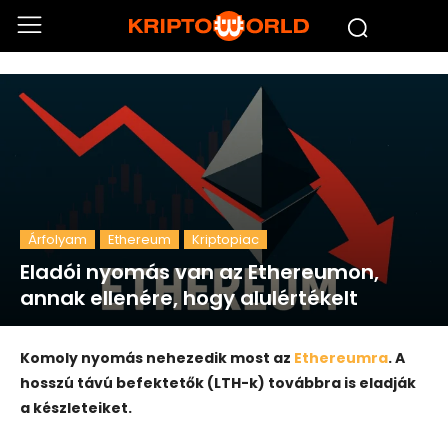
Árfolyam
Ethereum
Kriptopiac
Eladói nyomás van az Ethereumon,
annak ellenére, hogy alulértékelt
Komoly nyomás nehezedik most az
Ethereumra
. A
hosszú távú befektetők (LTH-k) továbbra is eladják
a készleteiket.