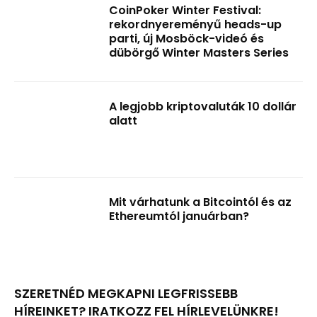
CoinPoker Winter Festival:
rekordnyereményű heads-up
parti, új Mosböck-videó és
dübörgő Winter Masters Series
A legjobb kriptovaluták 10 dollár
alatt
Mit várhatunk a Bitcointól és az
Ethereumtól januárban?
SZERETNÉD MEGKAPNI LEGFRISSEBB
HÍREINKET? IRATKOZZ FEL HÍRLEVELÜNKRE!