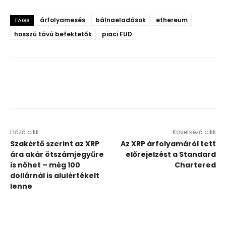
árfolyamesés
bálnaeladások
ethereum
TAGS
hosszú távú befektetők
piaci FUD
Előző cikk
Következő cikk
Szakértő szerint az XRP
Az XRP árfolyamáról tett
ára akár ötszámjegyűre
előrejelzést a Standard
is nőhet – még 100
Chartered
dollárnál is alulértékelt
lenne