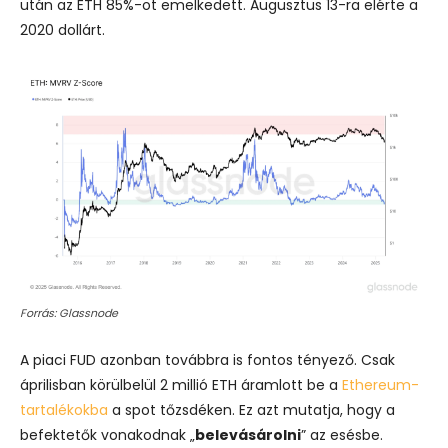
után az ETH 85%-ot emelkedett. Augusztus 13-ra elérte a
2020 dollárt.
Forrás: Glassnode
A piaci FUD azonban továbbra is fontos tényező. Csak
áprilisban körülbelül 2 millió ETH áramlott be a
Ethereum-
tartalékokba
a spot tőzsdéken. Ez azt mutatja, hogy a
befektetők vonakodnak „
belevásárolni
” az esésbe.