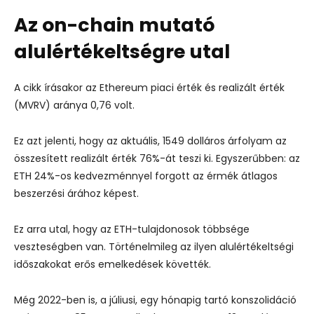
Az on-chain mutató
alulértékeltségre utal
A cikk írásakor az Ethereum piaci érték és realizált érték
(MVRV) aránya 0,76 volt.
Ez azt jelenti, hogy az aktuális, 1549 dolláros árfolyam az
összesített realizált érték 76%-át teszi ki. Egyszerűbben: az
ETH 24%-os kedvezménnyel forgott az érmék átlagos
beszerzési árához képest.
Ez arra utal, hogy az ETH-tulajdonosok többsége
veszteségben van. Történelmileg az ilyen alulértékeltségi
időszakokat erős emelkedések követték.
Még 2022-ben is, a júliusi, egy hónapig tartó konszolidáció