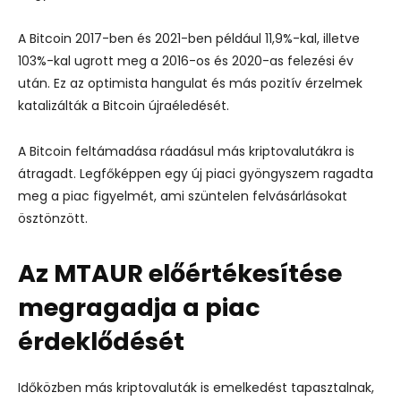
A Bitcoin 2017-ben és 2021-ben például 11,9%-kal, illetve
103%-kal ugrott meg a 2016-os és 2020-as felezési év
után. Ez az optimista hangulat és más pozitív érzelmek
katalizálták a Bitcoin újraéledését.
A Bitcoin feltámadása ráadásul más kriptovalutákra is
átragadt. Legfőképpen egy új piaci gyöngyszem ragadta
meg a piac figyelmét, ami szüntelen felvásárlásokat
ösztönzött.
Az MTAUR előértékesítése
megragadja a piac
érdeklődését
Időközben más kriptovaluták is emelkedést tapasztalnak,