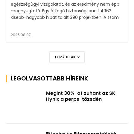
egészségügyi vizsgálatot, és az eredmény nem épp
megnyugtató. Egy átfogó biztonsági audit 4962
kisebb-nagyobb hibát talált 390 projektben. A szám...
2026.08.07.
TOVÁBBIAK
LEGOLVASOTTABB HÍREINK
Megint 30%-ot zuhant az SK
Hynix a perps-tőzsdén
Bitcoin- és Ethereum-bálnák