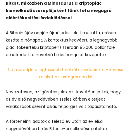
kitart, miközben a Minotaurus a kriptopiac
kiemelkedő szereplőjeként tűnik fel a megugró
előértékesítési érdeklődéssel.
A Bitcoin újév napján újraéledés jeleit mutatta, erősen
kezdte a hónapot. A kontextus kedvéért, a legnagyobb
piaci tőkeértékű kriptopénz szerdán 95.000 dollár fölé
emelkedett, a növekvő bikás hangulat közepette.
Ne maradj le a legfrissebb hírekről és videóinkról– kövess
minket az Instagramon is!
Nevezetesen, az ígéretes jelek azt követően jöttek, hogy
az év első negyedévében széles körben elterjedt
várakozások szerint bikás felpörgés volt tapasztalható.
A történelmi adatok a felező év után az év első
negyedévében bikás Bitcoin-emelkedésre utaltak.