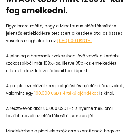
fog emelkedni.
Figyelemre méltó, hogy a Minotaurus előértékesítése
jelentős érdeklődésre tett szert a kezdete óta, az összes
vásárlás meghaladta az
1,080,000 USDT-t
.
A jelenleg a harmadik szakaszban lévő vevők a korábbi
szakaszokból már 103%-os, illetve 35%-os emelkedést
értek el a kezdeti vásárlásaikhoz képest.
A projekt ezenkívül megszolgálási és ajánlási bónuszokat,
valamint egy
100.000 USDT értékű ajándékot
is kínál.
A résztvevők akár 50.000 USDT-t is nyerhetnek, ami
tovább növeli az előértékesítés vonzerejét.
Mindeközben a piaci elemzők arra számítanak, hogy az