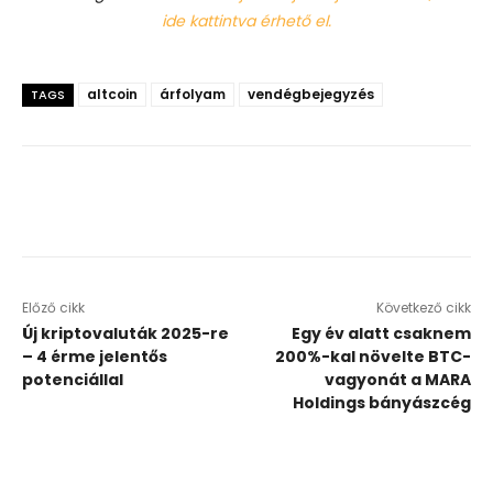
ide kattintva érhető el.
altcoin
árfolyam
vendégbejegyzés
TAGS
Előző cikk
Következő cikk
Új kriptovaluták 2025-re
Egy év alatt csaknem
– 4 érme jelentős
200%-kal növelte BTC-
potenciállal
vagyonát a MARA
Holdings bányászcég