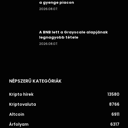
a gyenge piacon
2026.08.07.
A BNB lett a Grayscale alapjának
legnagyobb tétele
2026.08.07.
NÉPSZERŰ KATEGÓRIÁK
Kripto hírek
13580
Kriptovaluta
8766
Altcoin
6911
Árfolyam
6317