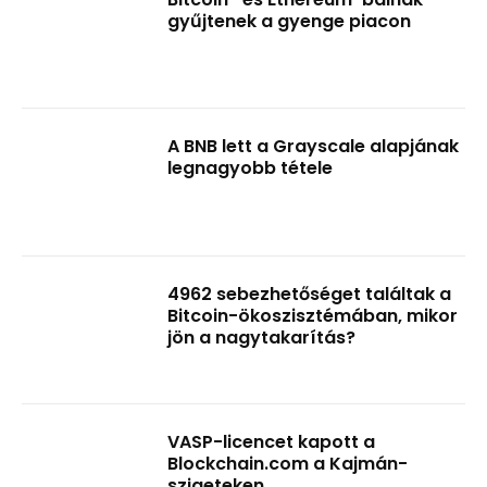
gyűjtenek a gyenge piacon
A BNB lett a Grayscale alapjának
legnagyobb tétele
4962 sebezhetőséget találtak a
Bitcoin-ökoszisztémában, mikor
jön a nagytakarítás?
VASP-licencet kapott a
Blockchain.com a Kajmán-
szigeteken