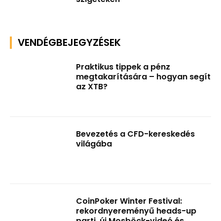
VENDÉGBEJEGYZÉSEK
Praktikus tippek a pénz
megtakarítására – hogyan segít
az XTB?
Bevezetés a CFD-kereskedés
világába
CoinPoker Winter Festival:
rekordnyereményű heads-up
parti, új Mosböck-videó és