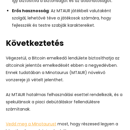
így biztosítva a biztonságot és az átláthatóságot.
Erős hasznosság
: Az MTAUR játékbeli valutaként
szolgál, lehetővé téve a játékosok számára, hogy
fejlesszék és testre szabják karaktereiket.
Következtetés
Végezetül, a Bitcoin emelkedő lendülete biztosíthatja az
altcoinok jelentős emelkedését ebben a negyedévben.
Ennek tudatában a Minotaurus (MTAUR) növekvő
vonzereje jó vételt jelenthet.
Az MTAUR hatalmas felhasználási esettel rendelkezik, és a
spekulánsok a piaci debütáláskor fellendülésre
számítanak.
Vedd meg a Minotaurust
most, hogy részesed legyen a