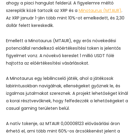
ahogy a piaci hangulat felderül. A figyelemre méltó
szereplők közé tartozik az XRP és a
Minotaurus (MTAUR)
.
Az XRP január 1-jén több mint 10%-ot emelkedett, és 2,30
dollár felett kereskedik.
Emellett a Minotaurus (MTAUR), egy erős növekedési
potenciállal rendelkező előértékesítési token is jelentős
figyelmet vonz. A növekvő kereslet 1 millió USDT fölé
hajtotta az előértékesítési vásárlásokat.
A Minotaurus egy lebilincselő játék, ahol a játékosok
labirintusokban navigálnak, ellenségeket győznek le, és
izgalmas jutalmakat szereznek. A projekt lehetőséget kínál
a korai résztvevőknek, hogy felfedezzék a lehetőségeket a
casual gaming területen belül.
A natív tokenje, az MTAUR 0,00008123 elővásárlási áron
érhető el, ami több mint 60%-os árcsökkenést jelent a