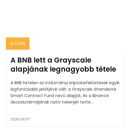
ALTCOIN
A BNB lett a Grayscale
alapjának legnagyobb tétele
A BNB hirtelen az intézményi kriptobefektetések egyik
legfontosabb jelöltjévé vált: a Grayscale átrendezte
Smart Contract Fund nevű alapját, és a Binance
ökoszisztémájának natív tokenjét tette...
2026.08.07.