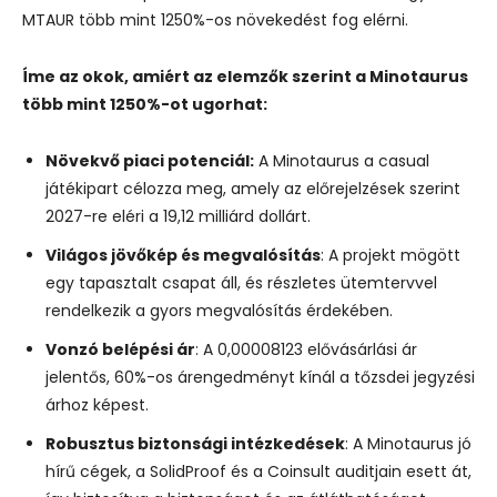
MTAUR több mint 1250%-os növekedést fog elérni.
Íme az okok, amiért az elemzők szerint a Minotaurus
több mint 1250%-ot ugorhat:
Növekvő piaci potenciál:
A Minotaurus a casual
játékipart célozza meg, amely az előrejelzések szerint
2027-re eléri a 19,12 milliárd dollárt.
Világos jövőkép és megvalósítás
: A projekt mögött
egy tapasztalt csapat áll, és részletes ütemtervvel
rendelkezik a gyors megvalósítás érdekében.
Vonzó belépési ár
: A 0,00008123 elővásárlási ár
jelentős, 60%-os árengedményt kínál a tőzsdei jegyzési
árhoz képest.
Robusztus biztonsági intézkedések
: A Minotaurus jó
hírű cégek, a SolidProof és a Coinsult auditjain esett át,