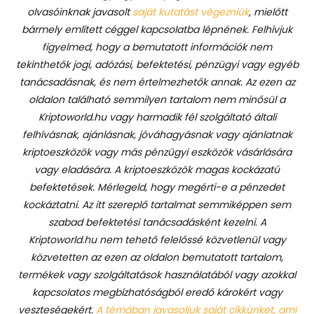
olvasóinknak javasolt
saját kutatást végezniük
, mielőtt
bármely említett céggel kapcsolatba lépnének. Felhívjuk
figyelmed, hogy a bemutatott információk nem
tekinthetők jogi, adózási, befektetési, pénzügyi vagy egyéb
tanácsadásnak, és nem értelmezhetők annak. Az ezen az
oldalon található semmilyen tartalom nem minősül a
Kriptoworld.hu vagy harmadik fél szolgáltató általi
felhívásnak, ajánlásnak, jóváhagyásnak vagy ajánlatnak
kriptoeszközök vagy más pénzügyi eszközök vásárlására
vagy eladására. A kriptoeszközök magas kockázatú
befektetések. Mérlegeld, hogy megérti-e a pénzedet
kockáztatni. Az itt szereplő tartalmat semmiképpen sem
szabad befektetési tanácsadásként kezelni. A
Kriptoworld.hu nem tehető felelőssé közvetlenül vagy
közvetetten az ezen az oldalon bemutatott tartalom,
termékek vagy szolgáltatások használatából vagy azokkal
kapcsolatos megbízhatóságból eredő károkért vagy
veszteségekért.
A témában javasoljuk saját cikkünket, ami